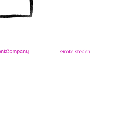
lentCompany
Grote steden
Silent Disco huren Den Haag
asilentcompany.nl
Silent Disco huren Rotterdam
 13 49 67 31
a van Solmsstraat 142A
 TE
Den Haag