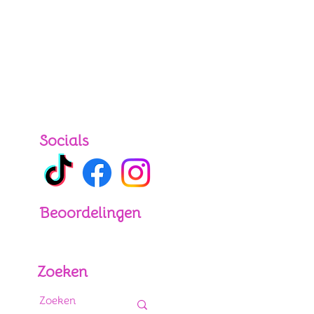
Socials
Beoordelingen
Google Re
views score
5.0
Zoeken