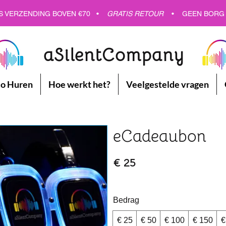
GRATIS VERZENDING - GRATIS VERZENDING - GRATIS VERZENDING
S VERZENDING BOVEN €70 •
GRATIS RETOUR
•
GEEN BORG
aSilentCompany
co Huren
Hoe werkt het?
Veelgestelde vragen
eCadeaubon
€ 25
Bedrag
€ 25
€ 50
€ 100
€ 150
€