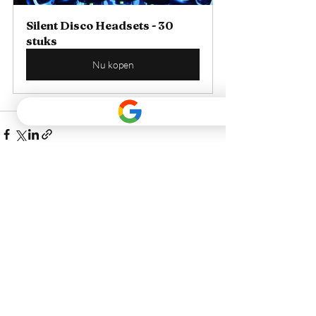
Silent Disco Headsets - 30 
stuks
Nu kopen
Recente blogposts
Alles weergeven