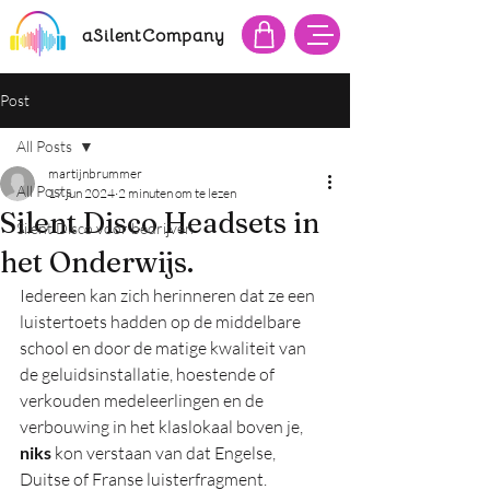
aSilentCompany
Post
All Posts
martijnbrummer
All Posts
17 jun 2024
2 minuten om te lezen
Silent Disco Headsets in
Silent Disco voor bedrijven
het Onderwijs.
Iedereen kan zich herinneren dat ze een 
luistertoets hadden op de middelbare 
school en door de matige kwaliteit van 
de geluidsinstallatie, hoestende of 
verkouden medeleerlingen en de 
verbouwing in het klaslokaal boven je, 
niks
 kon verstaan van dat Engelse, 
Duitse of Franse luisterfragment.