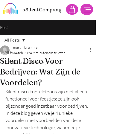
aSilentCompany
Post
All Posts
martijnbrummer
All Posts
14 feb 2024
2 minuten om te lezen
Silent Disco Voor
Silent Disco voor bedrijven
Bedrijven: Wat Zijn de
Voordelen?
Silent disco koptelefoons zijn niet alleen 
functioneel voor feestjes; ze zijn ook 
bijzonder goed inzetbaar voor bedrijven. 
In deze blog geven we je 4 unieke 
voordelen met voorbeelden van deze 
innovatieve technologie, waarmee je 