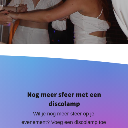
Nog meer sfeer met een
discolamp
Wil je nog meer sfeer op je
evenement? Voeg een discolamp toe