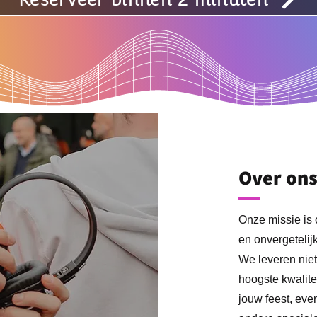
Over on
Onze missie is 
en onvergetelijk
We leveren niet
hoogste kwalit
jouw feest, evene