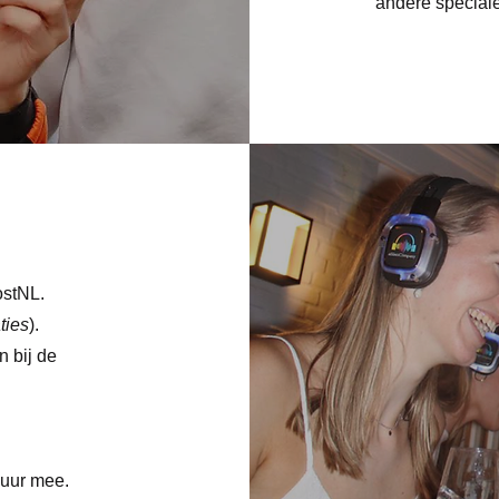
andere special
ostNL.
ties
).
n bij de
 uur mee.