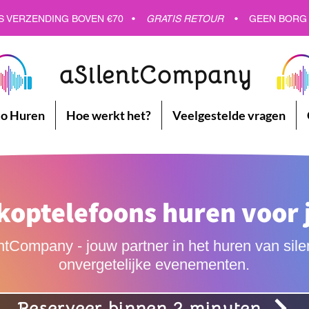
GRATIS VERZENDING - GRATIS VERZENDING - GRATIS VERZENDING
S VERZENDING BOVEN €70 •
GRATIS RETOUR
•
GEEN BORG
aSilentCompany
co Huren
Hoe werkt het?
Veelgestelde vragen
 koptelefoons huren voor 
tCompany - jouw partner in het huren van silen
onvergetelijke evenementen.
Reserveer binnen 2 minuten