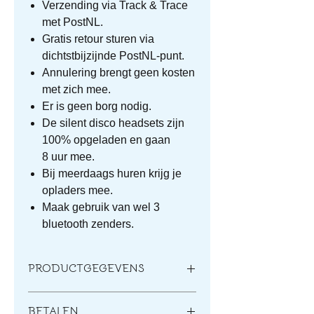
Verzending via Track & Trace
met PostNL.
Gratis retour sturen via
dichtstbijzijnde PostNL-punt.
Annulering brengt geen kosten
met zich mee.
Er is geen borg nodig.
De silent disco headsets zijn
100% opgeladen en gaan
8 uur mee.
Bij meerdaags huren krijg je
opladers mee.
Maak gebruik van wel 3
bluetooth zenders.
PRODUCTGEGEVENS
Een bestelling omvat het aantal
BETALEN
gehuurde koptelefoons, draadloze