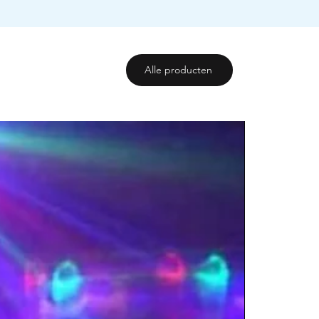
ag na gebruik stuur je de silent
r het in te leveren bij een PostNL-
kunnen op een open veld tot 300
urt. De verzendlabel die op het
.
rden gebruikt als retourlabel.
worden na gebruik grondig
geen extra kosten met zich mee.
Alle producten
orger wachten? Je kunt je
en en terugbrengen bij ons
imara Voorburg.