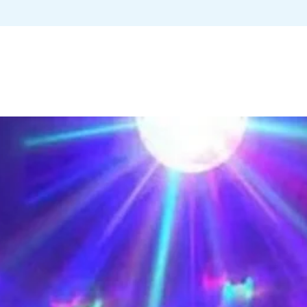
De eerste of tweede d
geluid zet.
disco weer retour doo
De koptelefoons 
punt bij jou in de bu
meter ontvangen
pakket zit kan ook wo
De koptelefoons 
Retourneren brengt 
schoongemaakt.
Wil je niet op de bez
bestelling ook ophal
ophaalpunt bij de Pr