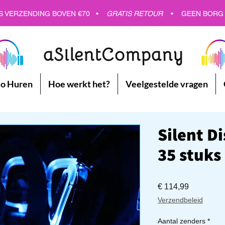
GRATIS VERZENDING - GRATIS VERZENDING - GRATIS VERZENDING
S VERZENDING BOVEN €70 •
GRATIS RETOUR
•
GEEN BORG
aSilentCompany
co Huren
Hoe werkt het?
Veelgestelde vragen
Silent D
35 stuks
Prijs
€ 114,99
Verzendbeleid
Aantal zenders
*