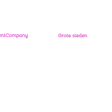
lentCompany
Grote steden
Silent Disco huren Den Haag
asilentcompany.nl
Silent Disco huren Rotterdam
 13 49 67 31
a van Solmsstraat 142A
 TE
Den Haag
©2023 by aSilentCompany. All rights reserved.